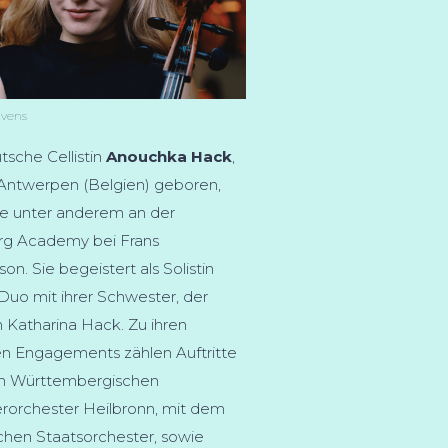
Evens
tsche Cellistin
Anouchka Hack
,
 Antwerpen (Belgien) geboren,
te unter anderem an der
rg Academy bei Frans
on. Sie begeistert als Solistin
Duo mit ihrer Schwester, der
in Katharina Hack. Zu ihren
en Engagements zählen Auftritte
m Württembergischen
orchester Heilbronn, mit dem
chen Staatsorchester, sowie