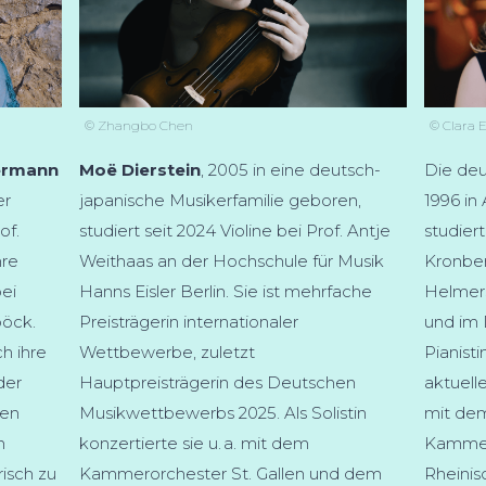
© Zhangbo Chen
© Clara 
ermann
Moë Dierstein
, 2005 in eine deutsch-
Die deu
er
japanische Musikerfamilie geboren,
1996 in
of.
studiert seit 2024 Violine bei Prof. Antje
studier
hre
Weithaas an der Hochschule für Musik
Kronbe
bei
Hanns Eisler Berlin. Sie ist mehrfache
Helmers
böck.
Preisträgerin internationaler
und im 
h ihre
Wettbewerbe, zuletzt
Pianist
der
Hauptpreisträgerin des Deutschen
aktuell
ben
Musikwettbewerbs 2025. Als Solistin
mit de
n
konzertierte sie u. a. mit dem
Kammer
risch zu
Kammerorchester St. Gallen und dem
Rheinis