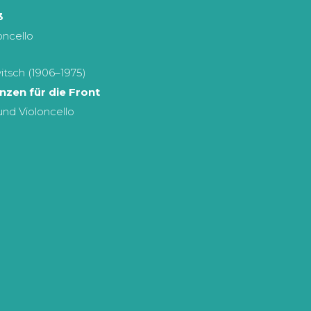
3
loncello
itsch (1906–1975)
zen für die Front
 und Violoncello