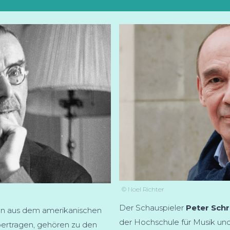
© Noel Richter
Der Schauspieler
Peter Sch
n aus dem amerikanischen
der Hochschule für Musik un
bertragen, gehören zu den