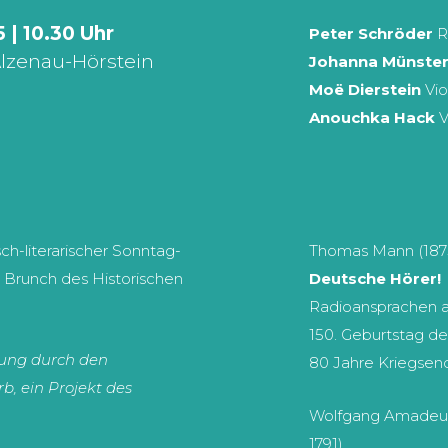
 | 10.30 Uhr
Peter Schröder
R
Alzenau-Hörstein
Johanna Münste
Moë Dierstein
Vio
Anouchka Hack
V
ch-literari­scher Sonntag-
Thomas Mann (187
 Brunch des Historischen
Deutsche Hörer!
Radioansprachen a
150. Geburtstag des
zung durch den
80 Jahre Kriegsen
, ein Projekt des
Wolfgang Amadeus
1791)