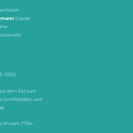
ezitation
rmann
Sopran
line
ioloncello
5–1955)
us dem Exil zum
 Schriftstellers und
de
 Mozart (1756–